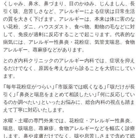
くしゃみ、鼻水、鼻づまり、目のかゆみ、じんましん、長
引く咳、息苦しさなど、アレルギーによる症状は日常生活
の質を大きく下げます。アレルギーは、本来は体に害のな
い花粉、ダニ、ハウスダスト、食べ物、動物の毛などに対
して、免疫が過剰に反応することで起こります。代表的な
病気には、アレルギー性鼻炎・花粉症、気管支喘息、食物
アレルギー、蕁麻疹などがあります。
とのぎ内科クリニックのアレルギー内科では、症状を抑え
るだけでなく、原因を考えながら診ることを大切にしてい
ます。
「毎年花粉症がつらい」「市販薬では眠くなる」「咳だけが長
引く」「鼻炎と喘息をまとめて相談したい」「何に反応してい
るのか調べたい」といったお悩みに、総合内科の視点も踏ま
えて丁寧に対応いたします。
水曜・土曜の専門外来では、花粉症・アレルギー性鼻炎、
喘息、咳喘息、蕁麻疹、食物アレルギーなどを幅広く診療
します。鼻や皮膚だけでなく、咳や息苦しさまで含めて総