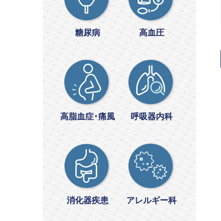
糖尿病
高血圧
高脂血症･痛風
呼吸器内科
消化器疾患
アレルギー科